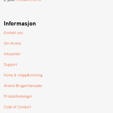
A
N
D
L
E
Informasjon
R
S
Kontakt oss
Ø
G
Om Ariens
E
R
Infosenter
Support
Klima & miljøpåvirkning
Ariens Brugermanualer
Produktkataloger
Code of Conduct