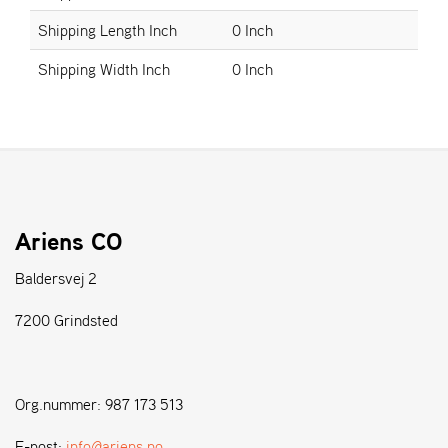
Shipping Length Inch
0 Inch
S
Shipping Width Inch
0 Inch
T
E
N
S
W
E
I
Ariens CO
B
A
Baldersvej 2
N
G
7200 Grindsted
F
O
Org.nummer: 987 173 513
R
H
E-post:
info@ariens.no