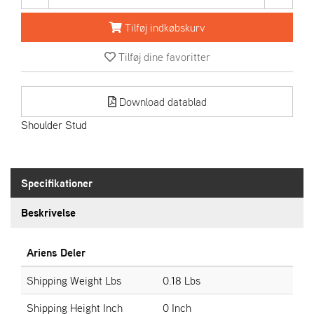
R
I
Tilføj indkøbskurv
E
N
Tilføj dine favoritter
S
Download datablad
A
S
Shoulder Stud
-
M
O
T
Specifikationer
O
R
Beskrivelse
E
Ariens Deler
L
I
Shipping Weight Lbs
0.18 Lbs
E
T
Shipping Height Inch
0 Inch