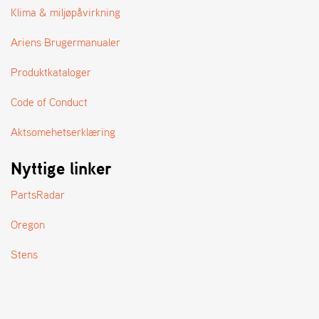
A
Klima & miljøpåvirkning
N
D
Ariens Brugermanualer
L
E
Produktkataloger
R
S
Ø
Code of Conduct
G
E
Aktsomehetserklæring
R
Nyttige linker
PartsRadar
Oregon
Stens