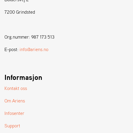
7200 Grindsted
S
T
E
N
Org.nummer: 987 173 513
S
E-post:
info@ariens.no
W
E
I
B
Informasjon
A
N
Kontakt oss
G
Om Ariens
F
Infosenter
O
R
Support
H