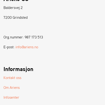
Baldersvej 2
S
T
7200 Grindsted
E
N
S
Org.nummer: 987 173 513
W
E-post:
info@ariens.no
E
I
B
A
Informasjon
N
G
Kontakt oss
Om Ariens
F
O
Infosenter
R
H