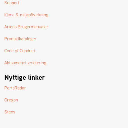
A
Support
N
D
Klima & miljøpåvirkning
L
E
Ariens Brugermanualer
R
S
Produktkataloger
Ø
G
Code of Conduct
E
R
Aktsomehetserklæring
Nyttige linker
PartsRadar
Oregon
Stens