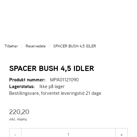
l
l
g
e
e
g
T
n
n
l
I
a
a
e
L
v
v
n
B
i
i
a
A
g
g
v
G
Tilbehør
Reservedele
SPACER BUSH 4,5 IDLER
a
a
E
i
T
t
t
g
I
i
i
a
SPACER BUSH 4,5 IDLER
L
o
o
t
F
n
n
i
Produkt nummer:
MPA01121090
O
o
Lagerstatus:
Ikke på lager
R
n
Bestillingsvare, forventet leveringstid 21 dage.
S
I
D
220,20
E
N
inkl. moms
A
-
+