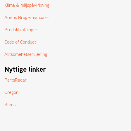
A
Klima & miljøpåvirkning
N
D
Ariens Brugermanualer
L
E
Produktkataloger
R
S
Ø
Code of Conduct
G
E
Aktsomehetserklæring
R
Nyttige linker
PartsRadar
Oregon
Stens