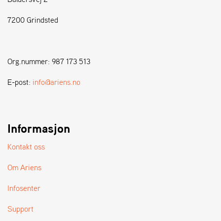
7200 Grindsted
S
T
E
N
Org.nummer: 987 173 513
S
E-post:
info@ariens.no
W
E
I
B
Informasjon
A
N
Kontakt oss
G
Om Ariens
F
Infosenter
O
R
Support
H