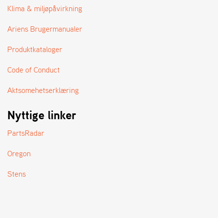
A
Klima & miljøpåvirkning
N
D
Ariens Brugermanualer
L
E
Produktkataloger
R
S
Ø
Code of Conduct
G
E
Aktsomehetserklæring
R
Nyttige linker
PartsRadar
Oregon
Stens