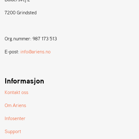
7200 Grindsted
S
T
E
N
Org.nummer: 987 173 513
S
E-post:
info@ariens.no
W
E
I
B
Informasjon
A
N
Kontakt oss
G
Om Ariens
F
Infosenter
O
R
Support
H