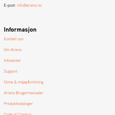
A
E-post:
info@ariens.no
N
D
L
E
R
Informasjon
S
Ø
Kontakt oss
G
E
Om Ariens
R
Infosenter
Support
Klima & miljøpåvirkning
Ariens Brugermanualer
Produktkataloger
Code of Conduct