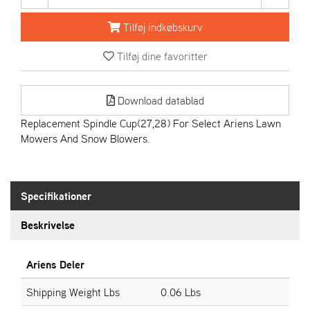
R
I
Tilføj indkøbskurv
E
N
Tilføj dine favoritter
S
Download datablad
A
S
Replacement Spindle Cup(27,28) For Select Ariens Lawn
-
Mowers And Snow Blowers.
M
O
T
O
Specifikationer
R
Beskrivelse
E
L
Ariens Deler
I
E
Shipping Weight Lbs
0.06 Lbs
T