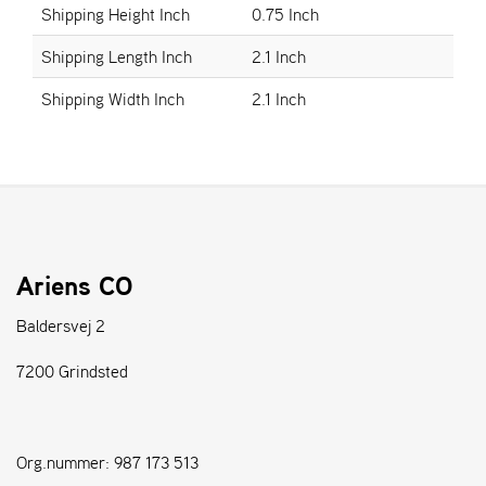
Shipping Height Inch
0.75 Inch
S
Shipping Length Inch
2.1 Inch
T
E
Shipping Width Inch
2.1 Inch
N
S
W
E
I
B
Ariens CO
A
N
Baldersvej 2
G
7200 Grindsted
F
O
R
Org.nummer: 987 173 513
H