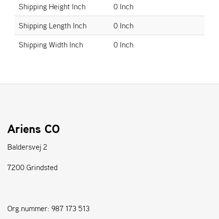
Shipping Height Inch
0 Inch
S
Shipping Length Inch
0 Inch
T
E
Shipping Width Inch
0 Inch
N
S
W
E
I
B
Ariens CO
A
N
Baldersvej 2
G
7200 Grindsted
F
O
R
Org.nummer: 987 173 513
H