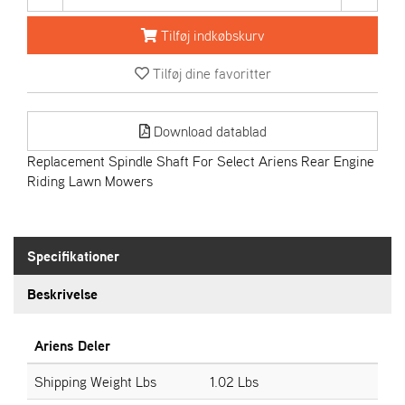
R
I
Tilføj indkøbskurv
E
N
Tilføj dine favoritter
S
Download datablad
A
S
Replacement Spindle Shaft For Select Ariens Rear Engine
-
Riding Lawn Mowers
M
O
T
O
Specifikationer
R
Beskrivelse
E
L
Ariens Deler
I
E
Shipping Weight Lbs
1.02 Lbs
T