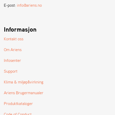
A
E-post:
info@ariens.no
N
D
L
E
R
Informasjon
S
Ø
Kontakt oss
G
E
Om Ariens
R
Infosenter
Support
Klima & miljøpåvirkning
Ariens Brugermanualer
Produktkataloger
Code of Conduct