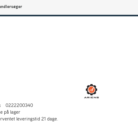
andlersøger
0
Min side
Infocenter
Favoritter
:
0222200340
ke på lager
orventet leveringstid 21 dage.