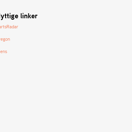
yttige linker
artsRadar
regon
tens