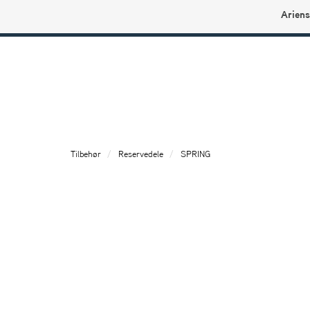
Ariens
Ariens profilbutikk
Tilbehør
Reservedele
SPRING