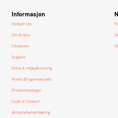
Informasjon
N
Kontakt oss
P
Om Ariens
O
Infosenter
S
Support
Klima & miljøpåvirkning
Ariens Brugermanualer
Produktkataloger
Code of Conduct
Aktsomehetserklæring