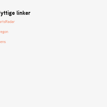
yttige linker
artsRadar
regon
tens