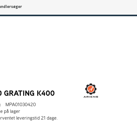
andlersøger
0
Min side
Infocenter
Favoritter
 GRATING K400
:
MPA01030420
ke på lager
orventet leveringstid 21 dage.