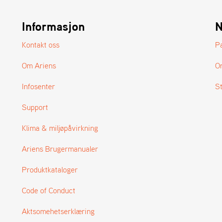
Informasjon
N
Kontakt oss
P
Om Ariens
O
Infosenter
S
Support
Klima & miljøpåvirkning
Ariens Brugermanualer
Produktkataloger
Code of Conduct
Aktsomehetserklæring