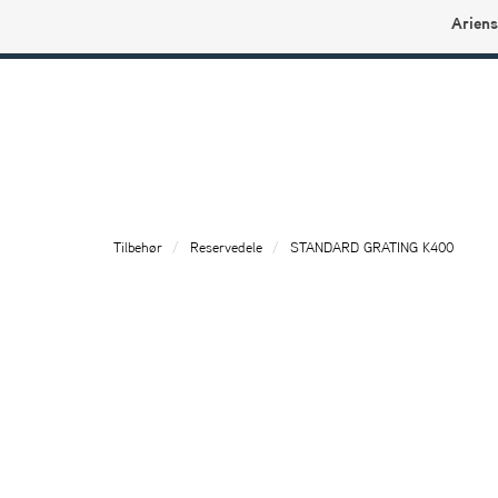
Ariens
Ariens profilbutikk
Tilbehør
Reservedele
STANDARD GRATING K400