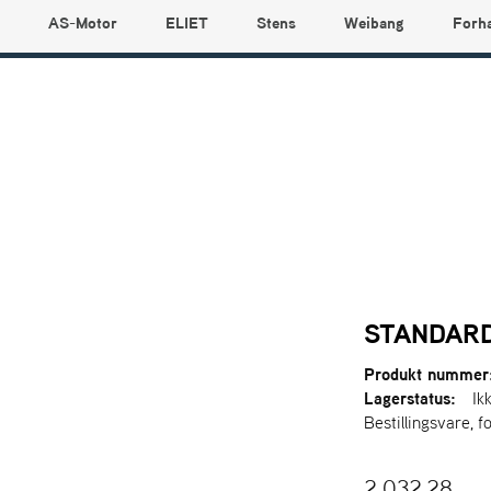
AS-Motor
ELIET
Stens
Weibang
Forh
STANDARD
Produkt nummer
Lagerstatus:
Ik
Bestillingsvare, f
2.032,28