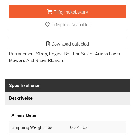
R
I
Tilføj indkøbskurv
E
N
Tilføj dine favoritter
S
Download datablad
A
S
Replacement Strap, Engine Bolt For Select Ariens Lawn
-
Mowers And Snow Blowers.
M
O
T
O
Specifikationer
R
Beskrivelse
E
L
Ariens Deler
I
E
Shipping Weight Lbs
0.22 Lbs
T