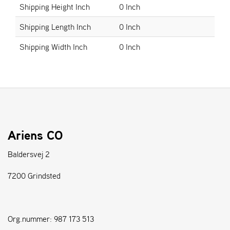
Shipping Height Inch
0 Inch
S
Shipping Length Inch
0 Inch
T
E
Shipping Width Inch
0 Inch
N
S
W
E
I
B
Ariens CO
A
N
Baldersvej 2
G
7200 Grindsted
F
O
R
Org.nummer: 987 173 513
H