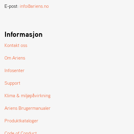
A
E-post:
info@ariens.no
N
D
L
E
R
Informasjon
S
Ø
Kontakt oss
G
E
Om Ariens
R
Infosenter
Support
Klima & miljøpåvirkning
Ariens Brugermanualer
Produktkataloger
Code of Conduct