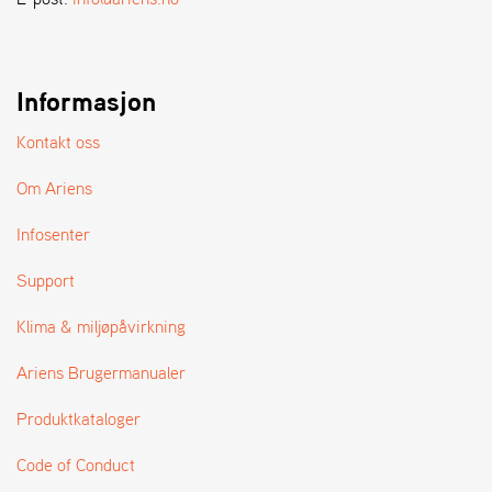
A
N
D
L
E
Informasjon
R
S
Kontakt oss
Ø
G
Om Ariens
E
R
Infosenter
Support
Klima & miljøpåvirkning
Ariens Brugermanualer
Produktkataloger
Code of Conduct