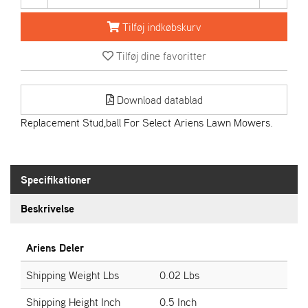
R
I
Tilføj indkøbskurv
E
N
Tilføj dine favoritter
S
Download datablad
A
S
Replacement Stud,ball For Select Ariens Lawn Mowers.
-
M
O
T
Specifikationer
O
R
Beskrivelse
E
Ariens Deler
L
I
Shipping Weight Lbs
0.02 Lbs
E
T
Shipping Height Inch
0.5 Inch