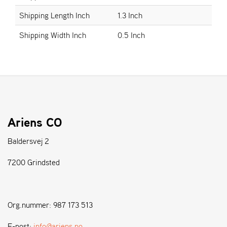
Shipping Length Inch
1.3 Inch
S
Shipping Width Inch
0.5 Inch
T
E
N
S
W
E
I
Ariens CO
B
A
Baldersvej 2
N
G
7200 Grindsted
F
O
Org.nummer: 987 173 513
R
H
E-post:
info@ariens.no