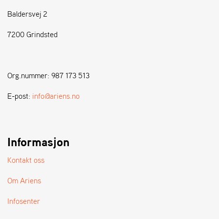
Baldersvej 2
S
T
7200 Grindsted
E
N
S
Org.nummer: 987 173 513
W
E-post:
info@ariens.no
E
I
B
A
Informasjon
N
G
Kontakt oss
Om Ariens
F
O
Infosenter
R
H