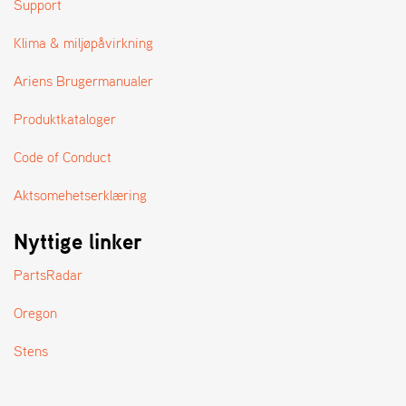
Support
A
N
D
Klima & miljøpåvirkning
L
E
Ariens Brugermanualer
R
S
Produktkataloger
Ø
G
Code of Conduct
E
R
Aktsomehetserklæring
Nyttige linker
PartsRadar
Oregon
Stens