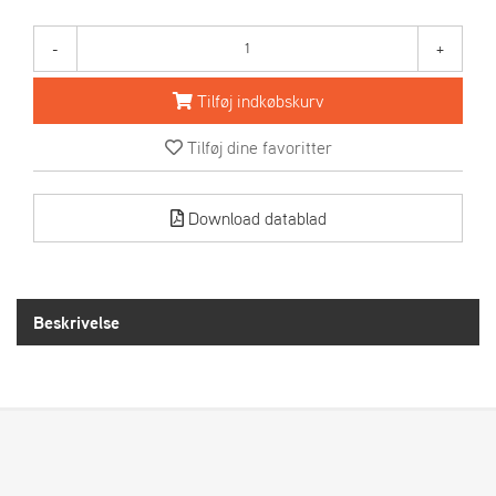
R
I
E
-
+
N
S
Tilføj indkøbskurv
Tilføj dine favoritter
A
S
-
Download datablad
M
O
T
O
R
Beskrivelse
E
L
I
E
T