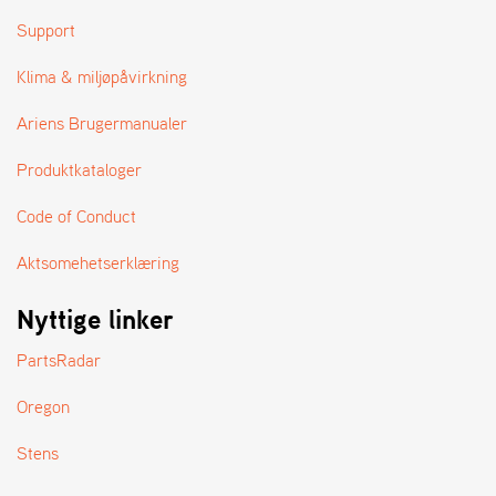
A
N
Support
D
L
Klima & miljøpåvirkning
E
R
Ariens Brugermanualer
S
Ø
Produktkataloger
G
E
Code of Conduct
R
Aktsomehetserklæring
Nyttige linker
PartsRadar
Oregon
Stens