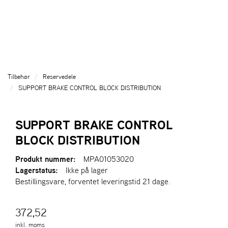
l
l
g
e
e
g
T
n
n
l
I
a
a
e
L
v
v
n
B
i
i
a
A
g
g
v
G
Tilbehør
Reservedele
a
a
E
i
SUPPORT BRAKE CONTROL BLOCK DISTRIBUTION
T
t
t
g
I
i
i
a
L
o
o
t
SUPPORT BRAKE CONTROL
F
n
n
i
O
BLOCK DISTRIBUTION
o
R
n
S
Produkt nummer:
MPA01053020
I
Lagerstatus:
Ikke på lager
D
Bestillingsvare, forventet leveringstid 21 dage.
E
N
372,52
A
inkl. moms