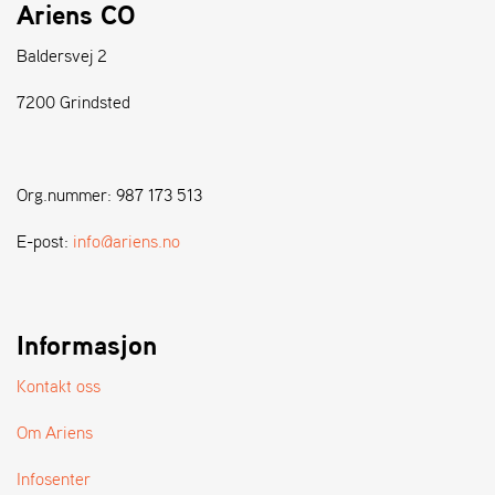
Ariens CO
S
Baldersvej 2
T
E
7200 Grindsted
N
S
Org.nummer: 987 173 513
W
E
E-post:
info@ariens.no
I
B
A
N
Informasjon
G
Kontakt oss
F
Om Ariens
O
R
Infosenter
H