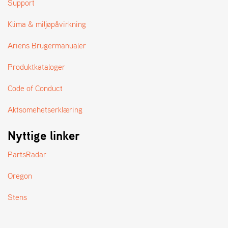
Support
A
N
D
Klima & miljøpåvirkning
L
E
Ariens Brugermanualer
R
S
Produktkataloger
Ø
G
Code of Conduct
E
R
Aktsomehetserklæring
Nyttige linker
PartsRadar
Oregon
Stens