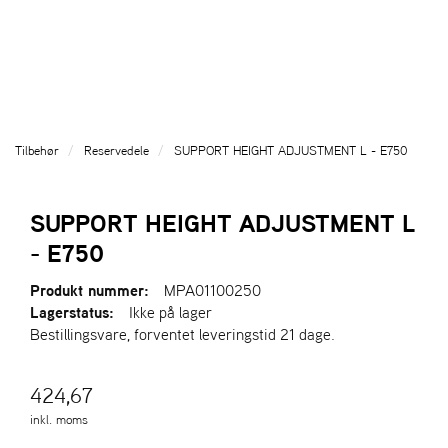
l
l
g
e
e
g
T
n
n
l
I
a
a
e
L
v
v
n
B
i
i
a
A
g
g
v
G
Tilbehør
Reservedele
SUPPORT HEIGHT ADJUSTMENT L - E750
a
a
E
i
T
t
t
g
I
i
i
a
SUPPORT HEIGHT ADJUSTMENT L
L
o
o
t
F
- E750
n
n
i
O
o
R
Produkt nummer:
MPA01100250
n
S
Lagerstatus:
Ikke på lager
I
Bestillingsvare, forventet leveringstid 21 dage.
D
E
N
424,67
inkl. moms
A