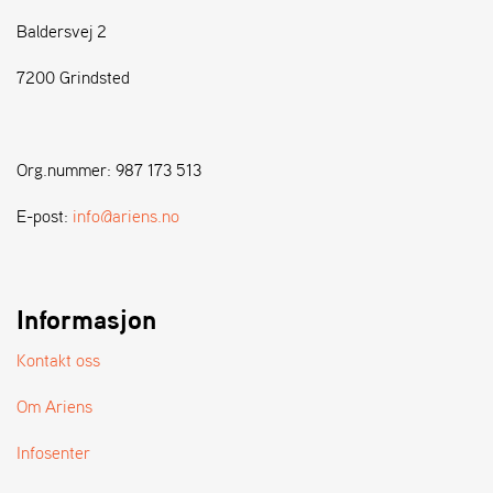
Baldersvej 2
S
T
7200 Grindsted
E
N
S
Org.nummer: 987 173 513
W
E-post:
info@ariens.no
E
I
B
A
Informasjon
N
G
Kontakt oss
Om Ariens
F
O
Infosenter
R
H