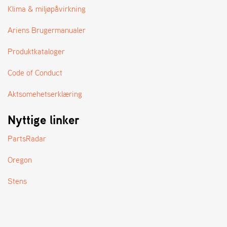
A
Klima & miljøpåvirkning
N
D
Ariens Brugermanualer
L
E
Produktkataloger
R
S
Ø
Code of Conduct
G
E
Aktsomehetserklæring
R
Nyttige linker
PartsRadar
Oregon
Stens