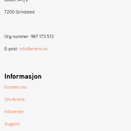
7200 Grindsted
S
T
E
N
Org.nummer: 987 173 513
S
E-post:
info@ariens.no
W
E
I
B
Informasjon
A
N
Kontakt oss
G
Om Ariens
F
Infosenter
O
R
Support
H