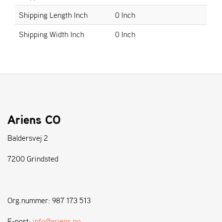
Shipping Length Inch
0 Inch
S
Shipping Width Inch
0 Inch
T
E
N
S
W
E
I
Ariens CO
B
A
Baldersvej 2
N
G
7200 Grindsted
F
O
Org.nummer: 987 173 513
R
H
E-post:
info@ariens.no