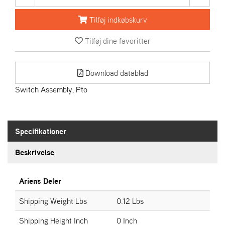
R
I
Tilføj indkøbskurv
E
N
Tilføj dine favoritter
S
Download datablad
A
S
Switch Assembly, Pto
-
M
O
T
Specifikationer
O
R
Beskrivelse
E
Ariens Deler
L
I
Shipping Weight Lbs
0.12 Lbs
E
T
Shipping Height Inch
0 Inch