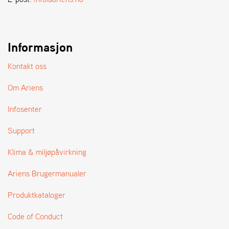
A
N
D
L
E
Informasjon
R
S
Kontakt oss
Ø
G
Om Ariens
E
R
Infosenter
Support
Klima & miljøpåvirkning
Ariens Brugermanualer
Produktkataloger
Code of Conduct