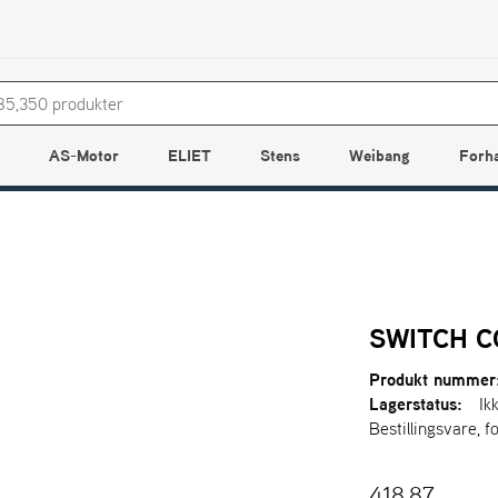
AS-Motor
ELIET
Stens
Weibang
Forh
SWITCH C
Produkt nummer
Lagerstatus:
Ik
Bestillingsvare, f
418,87