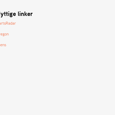
yttige linker
artsRadar
regon
tens