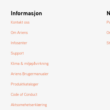
Informasjon
N
Kontakt oss
P
Om Ariens
O
Infosenter
S
Support
Klima & miljøpåvirkning
Ariens Brugermanualer
Produktkataloger
Code of Conduct
Aktsomehetserklæring