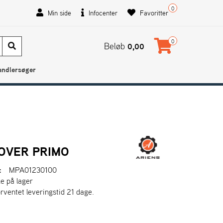
0
Min side
Infocenter
Favoritter
0
Beløb
0,00
andlersøger
OVER PRIMO
:
MPA01230100
ke på lager
orventet leveringstid 21 dage.