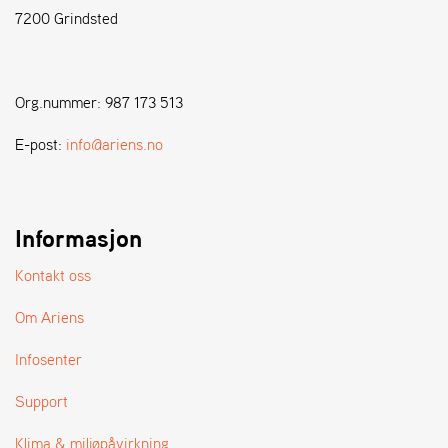
7200 Grindsted
S
T
E
Org.nummer: 987 173 513
N
S
E-post:
info@ariens.no
W
E
Informasjon
I
B
A
Kontakt oss
N
G
Om Ariens
Infosenter
F
O
Support
R
H
Klima & miljøpåvirkning