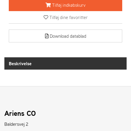
R
Tilføj indkøbskurv
I
E
Tilføj dine favoritter
N
S
Download datablad
A
S
-
M
Beskrivelse
O
T
O
R
E
L
Ariens CO
I
E
Baldersvej 2
T