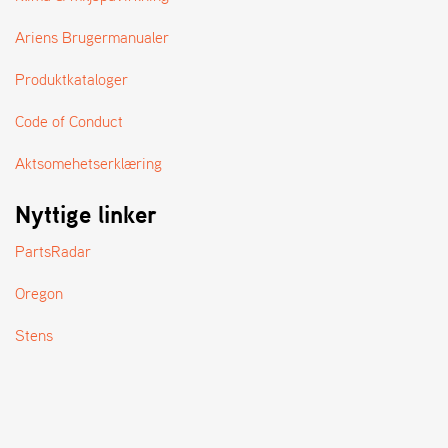
A
N
Ariens Brugermanualer
D
L
Produktkataloger
E
R
S
Code of Conduct
Ø
G
Aktsomehetserklæring
E
R
Nyttige linker
PartsRadar
Oregon
Stens