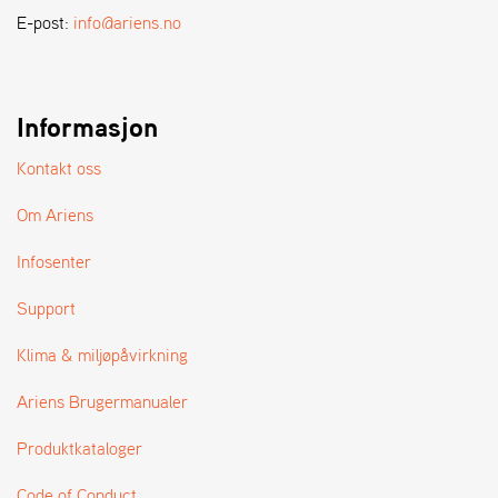
A
E-post:
info@ariens.no
N
D
L
E
R
Informasjon
S
Ø
Kontakt oss
G
E
Om Ariens
R
Infosenter
Support
Klima & miljøpåvirkning
Ariens Brugermanualer
Produktkataloger
Code of Conduct