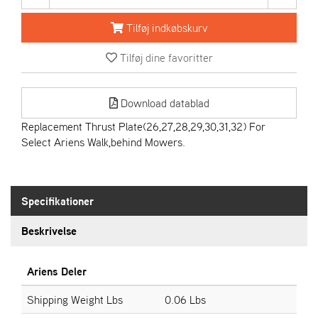
R
I
Tilføj indkøbskurv
E
N
Tilføj dine favoritter
S
Download datablad
A
S
Replacement Thrust Plate(26,27,28,29,30,31,32) For
-
Select Ariens Walk,behind Mowers.
M
O
T
O
Specifikationer
R
Beskrivelse
E
L
Ariens Deler
I
E
Shipping Weight Lbs
0.06 Lbs
T