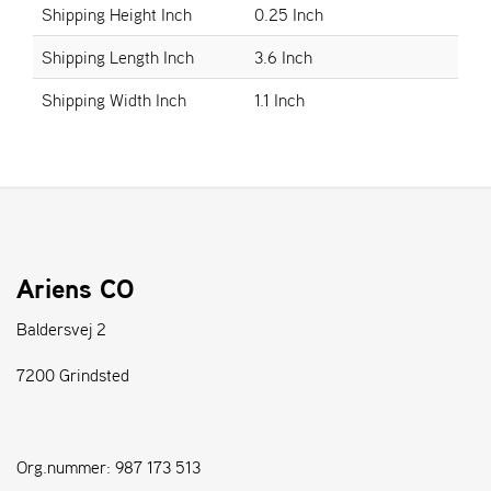
Shipping Height Inch
0.25 Inch
S
Shipping Length Inch
3.6 Inch
T
E
Shipping Width Inch
1.1 Inch
N
S
W
E
I
B
Ariens CO
A
N
Baldersvej 2
G
7200 Grindsted
F
O
R
Org.nummer: 987 173 513
H