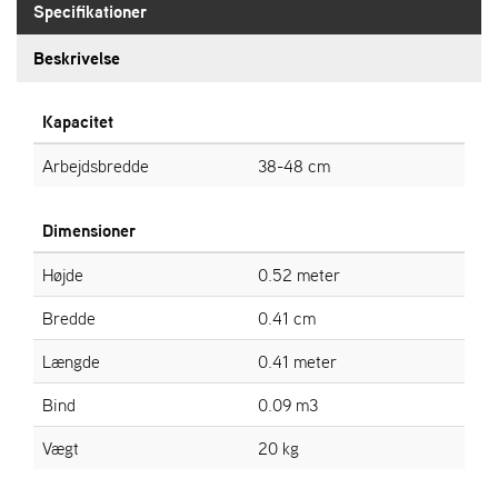
Specifikationer
S
Beskrivelse
T
E
N
Kapacitet
S
Arbejdsbredde
38-48 cm
W
Dimensioner
E
I
Højde
0.52 meter
B
A
Bredde
0.41 cm
N
G
Længde
0.41 meter
Bind
0.09 m3
F
O
Vægt
20 kg
R
H