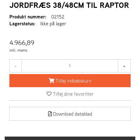
R
JORDFRÆS 38/48CM TIL RAPTOR
I
E
Produkt nummer:
02152
N
Lagerstatus:
Ikke på lager
S
4.966,89
A
inkl. moms
S
-
M
-
+
O
T
Tilføj indkøbskurv
O
R
Tilføj dine favoritter
E
Download datablad
L
I
E
T