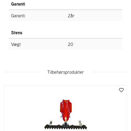
A
Garanti
N
D
Garanti
2år
L
E
R
Stens
S
Ø
Vægt
20
G
E
R
Tilbehørsprodukter