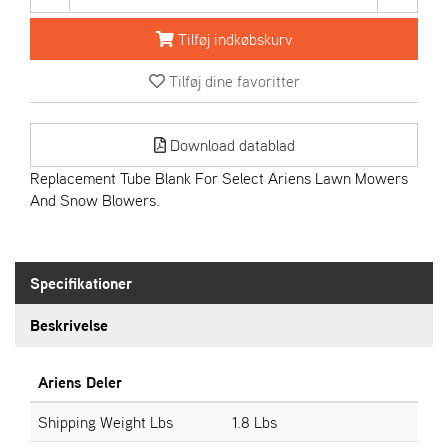
R
I
Tilføj indkøbskurv
E
N
Tilføj dine favoritter
S
Download datablad
A
S
Replacement Tube Blank For Select Ariens Lawn Mowers
-
And Snow Blowers.
M
O
T
O
Specifikationer
R
Beskrivelse
E
L
Ariens Deler
I
E
Shipping Weight Lbs
1.8 Lbs
T