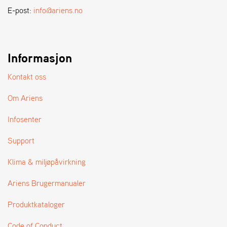
A
E-post:
info@ariens.no
N
D
L
E
R
Informasjon
S
Ø
Kontakt oss
G
E
Om Ariens
R
Infosenter
Support
Klima & miljøpåvirkning
Ariens Brugermanualer
Produktkataloger
Code of Conduct