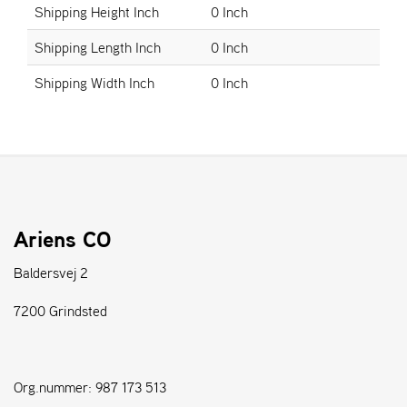
Shipping Height Inch
0 Inch
S
Shipping Length Inch
0 Inch
T
E
Shipping Width Inch
0 Inch
N
S
W
E
I
B
Ariens CO
A
N
Baldersvej 2
G
7200 Grindsted
F
O
R
Org.nummer: 987 173 513
H