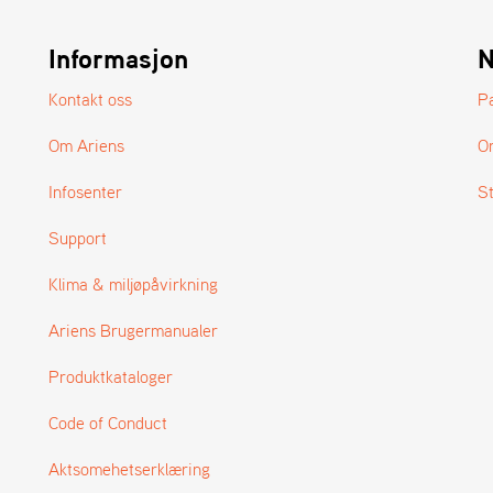
Informasjon
N
Kontakt oss
P
Om Ariens
O
Infosenter
S
Support
Klima & miljøpåvirkning
Ariens Brugermanualer
Produktkataloger
Code of Conduct
Aktsomehetserklæring