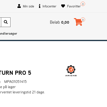
0
Min side
Infocenter
Favoritter
0
Beløb
0,00
andlersøger
TURN PRO 5
:
MPA01051415
ke på lager
orventet leveringstid 21 dage.