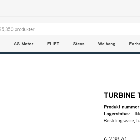
AS-Motor
ELIET
Stens
Weibang
Forh
TURBINE 
Produkt nummer
Lagerstatus:
Ik
Bestillingsvare, f
6.738,41