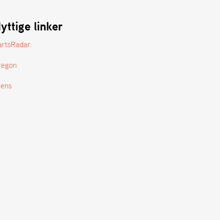
yttige linker
artsRadar
regon
tens