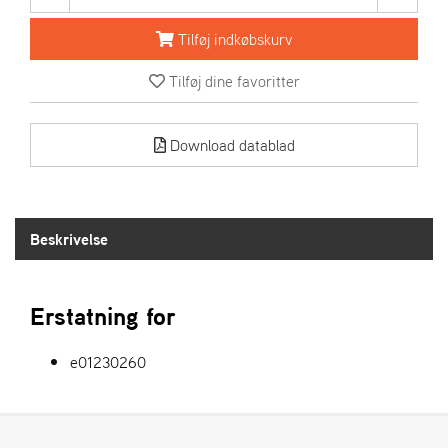
R
I
Tilføj indkøbskurv
E
N
Tilføj dine favoritter
S
Download datablad
A
S
-
M
O
Beskrivelse
T
O
R
Erstatning for
E
e01230260
L
I
E
T