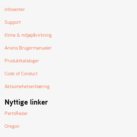
A
N
Infosenter
D
L
Support
E
R
Klima & miljøpåvirkning
S
Ø
Ariens Brugermanualer
G
E
R
Produktkataloger
Code of Conduct
Aktsomehetserklæring
Nyttige linker
PartsRadar
Oregon