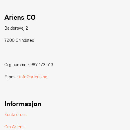
S
Ariens CO
T
E
Baldersvej 2
N
S
7200 Grindsted
W
E
Org.nummer: 987 173 513
I
B
E-post:
info@ariens.no
A
N
G
Informasjon
F
Kontakt oss
O
R
H
Om Ariens