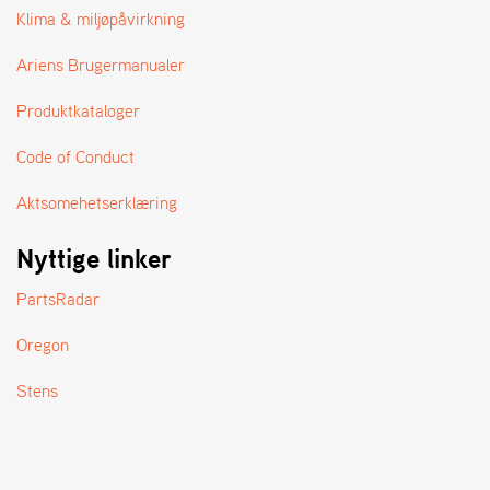
A
Klima & miljøpåvirkning
N
D
Ariens Brugermanualer
L
E
Produktkataloger
R
S
Ø
Code of Conduct
G
E
Aktsomehetserklæring
R
Nyttige linker
PartsRadar
Oregon
Stens