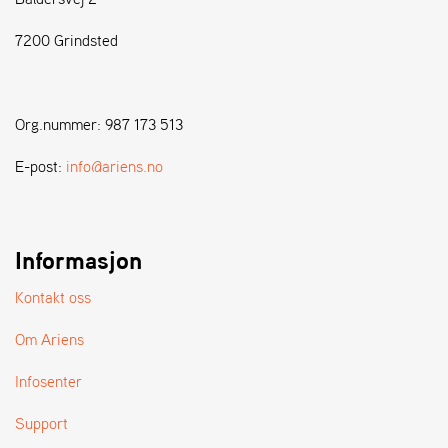
7200 Grindsted
S
T
E
N
Org.nummer: 987 173 513
S
E-post:
info@ariens.no
W
E
I
B
Informasjon
A
N
Kontakt oss
G
Om Ariens
F
Infosenter
O
R
Support
H