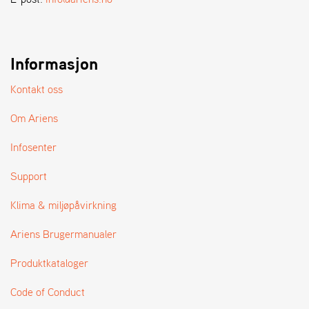
A
N
D
L
E
Informasjon
R
S
Kontakt oss
Ø
G
Om Ariens
E
R
Infosenter
Support
Klima & miljøpåvirkning
Ariens Brugermanualer
Produktkataloger
Code of Conduct