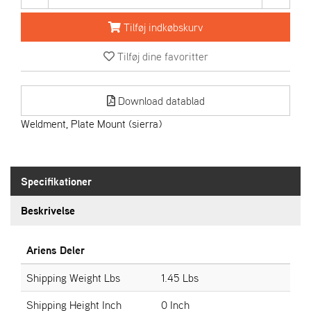
R
I
Tilføj indkøbskurv
E
N
Tilføj dine favoritter
S
Download datablad
A
S
Weldment, Plate Mount (sierra)
-
M
O
T
Specifikationer
O
R
Beskrivelse
E
Ariens Deler
L
I
Shipping Weight Lbs
1.45 Lbs
E
T
Shipping Height Inch
0 Inch