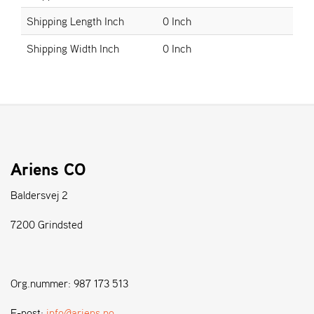
Shipping Length Inch
0 Inch
S
Shipping Width Inch
0 Inch
T
E
N
S
W
E
I
Ariens CO
B
A
Baldersvej 2
N
G
7200 Grindsted
F
O
Org.nummer: 987 173 513
R
H
E-post:
info@ariens.no