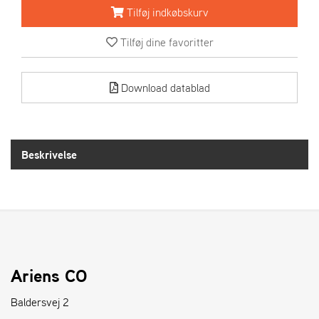
R
Tilføj indkøbskurv
I
E
Tilføj dine favoritter
N
S
Download datablad
A
S
-
M
Beskrivelse
O
T
O
R
E
L
Ariens CO
I
E
Baldersvej 2
T