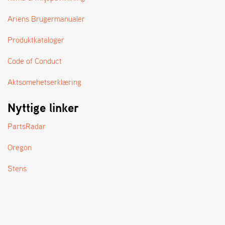
A
N
Ariens Brugermanualer
D
L
Produktkataloger
E
R
S
Code of Conduct
Ø
G
Aktsomehetserklæring
E
R
Nyttige linker
PartsRadar
Oregon
Stens