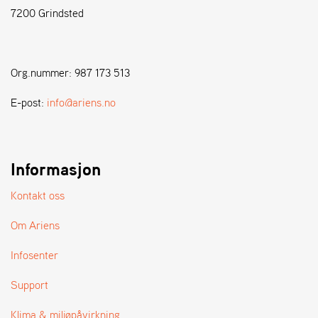
7200 Grindsted
S
T
E
Org.nummer: 987 173 513
N
S
E-post:
info@ariens.no
W
E
Informasjon
I
B
A
Kontakt oss
N
G
Om Ariens
Infosenter
F
O
Support
R
H
Klima & miljøpåvirkning