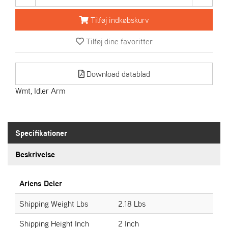
R
I
Tilføj indkøbskurv
E
N
Tilføj dine favoritter
S
Download datablad
A
S
Wmt, Idler Arm
-
M
O
T
Specifikationer
O
R
Beskrivelse
E
Ariens Deler
L
I
Shipping Weight Lbs
2.18 Lbs
E
T
Shipping Height Inch
2 Inch