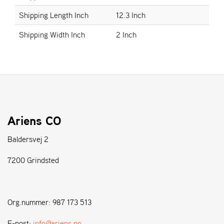
Shipping Length Inch
12.3 Inch
S
Shipping Width Inch
2 Inch
T
E
N
S
W
E
I
Ariens CO
B
A
Baldersvej 2
N
G
7200 Grindsted
F
O
Org.nummer: 987 173 513
R
H
E-post:
info@ariens.no