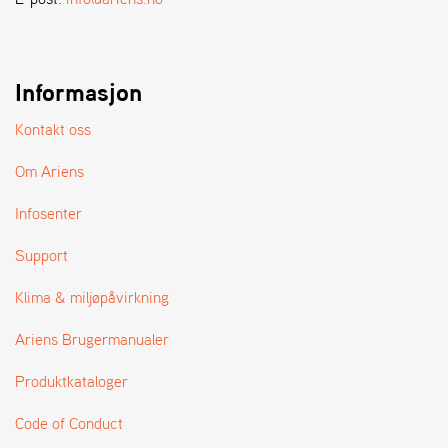
A
N
D
L
E
Informasjon
R
S
Kontakt oss
Ø
G
Om Ariens
E
R
Infosenter
Support
Klima & miljøpåvirkning
Ariens Brugermanualer
Produktkataloger
Code of Conduct