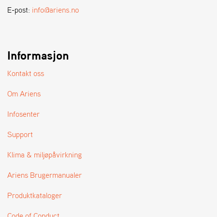
A
E-post:
info@ariens.no
N
D
L
E
R
Informasjon
S
Ø
Kontakt oss
G
E
Om Ariens
R
Infosenter
Support
Klima & miljøpåvirkning
Ariens Brugermanualer
Produktkataloger
Code of Conduct