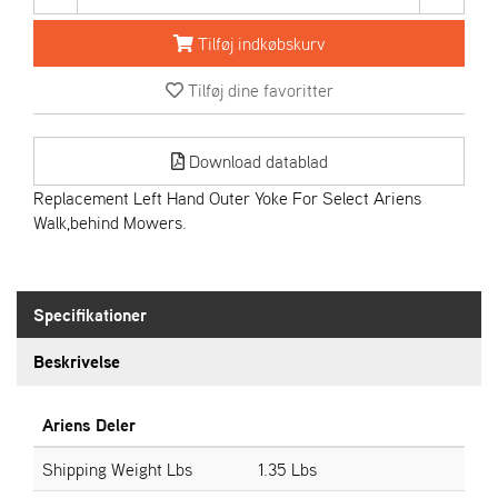
R
I
Tilføj indkøbskurv
E
N
Tilføj dine favoritter
S
Download datablad
A
S
Replacement Left Hand Outer Yoke For Select Ariens
-
Walk,behind Mowers.
M
O
T
O
Specifikationer
R
Beskrivelse
E
L
Ariens Deler
I
E
Shipping Weight Lbs
1.35 Lbs
T