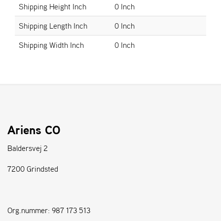
Shipping Height Inch
0 Inch
S
Shipping Length Inch
0 Inch
T
E
Shipping Width Inch
0 Inch
N
S
W
E
I
B
Ariens CO
A
N
Baldersvej 2
G
7200 Grindsted
F
O
R
Org.nummer: 987 173 513
H