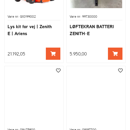
Vare nr: G10199002
Vare nr: 99730000
Lys kit for vej | Zenith
LØFTEKRAN BATTERI
E | Ariens
ZENITH-E
21.192,05
5.950,00
Vare nr: 09475800
Vare nr: 09197700