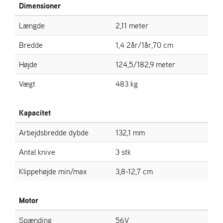
A
Dimensioner
N
D
Længde
2,11 meter
L
E
Bredde
1,4 2år/1år,70 cm
R
S
Højde
124,5/182,9 meter
Ø
G
Vægt
483 kg
E
R
Kapacitet
Arbejdsbredde dybde
132,1 mm
Antal knive
3 stk
Klippehøjde min/max
3,8-12,7 cm
Motor
Spænding
56V