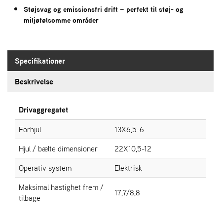
Støjsvag og emissionsfri drift – perfekt til støj- og
miljøfølsomme områder
S
T
E
N
Specifikationer
S
Beskrivelse
W
E
Drivaggregatet
I
B
Forhjul
13X6,5-6
A
N
Hjul / bælte dimensioner
22X10,5-12
G
Operativ system
Elektrisk
F
Maksimal hastighet frem /
17,7/8,8
O
tilbage
R
H