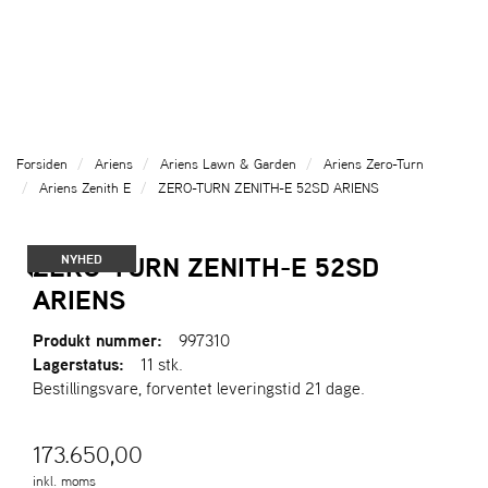
l
l
g
e
e
g
T
n
n
l
I
a
a
e
L
v
v
n
B
i
i
a
A
g
g
v
G
Forsiden
Ariens
Ariens Lawn & Garden
Ariens Zero-Turn
a
a
E
i
Ariens Zenith E
ZERO-TURN ZENITH-E 52SD ARIENS
T
t
t
g
I
i
i
a
L
o
o
t
ZERO-TURN ZENITH-E 52SD
NYHED
F
n
n
i
O
ARIENS
o
R
n
S
Produkt nummer:
997310
I
Lagerstatus:
11 stk.
D
Bestillingsvare, forventet leveringstid 21 dage.
E
N
173.650,00
A
inkl. moms