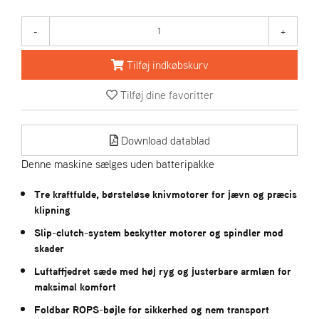
R
I
E
-
+
N
S
Tilføj indkøbskurv
Tilføj dine favoritter
A
S
-
Download datablad
M
O
Denne maskine sælges uden batteripakke
T
O
Tre kraftfulde, børsteløse knivmotorer for jævn og præcis
R
klipning
Slip-clutch-system beskytter motorer og spindler mod
skader
E
L
Luftaffjedret sæde med høj ryg og justerbare armlæn for
I
maksimal komfort
E
T
Foldbar ROPS-bøjle for sikkerhed og nem transport