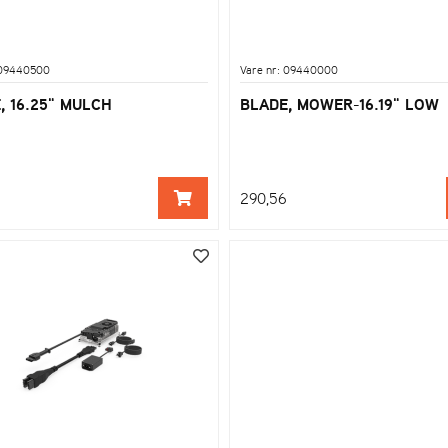
 09440500
Vare nr: 09440000
, 16.25" MULCH
BLADE, MOWER-16.19" LOW
290,56