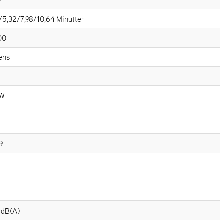
/5,32/7,98/10,64 Minutter
00
ens
kW
9
 dB(A)