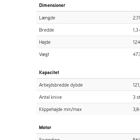
Dimensioner
Længde
2,1
Bredde
1,3
Højde
124
Vægt
473
Kapacitet
Arbejdsbredde dybde
121
Antal knive
3 s
Klippehøjde min/max
3,8
Motor
Spænding
56