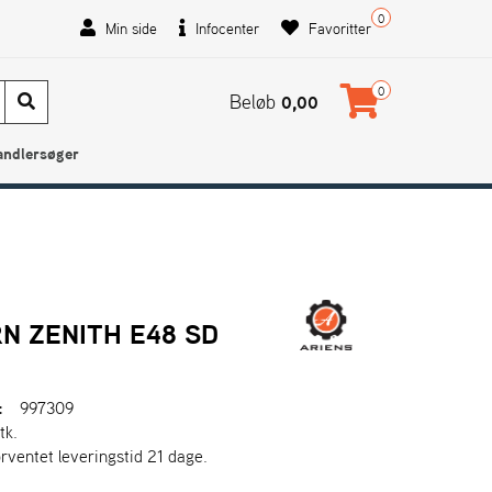
0
Min side
Infocenter
Favoritter
0
Beløb
0,00
andlersøger
N ZENITH E48 SD
:
997309
tk.
orventet leveringstid 21 dage.