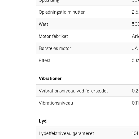
Opladningstid minutter
2,6
Watt
50
Motor fabrikat
Ari
Børsteløs motor
JA
Effekt
5 
Vibrationer
Vvibrationsniveau ved førersædet
0,2
Vibrationsniveau
0,11
Lyd
Lydeffektniveau garanteret
101