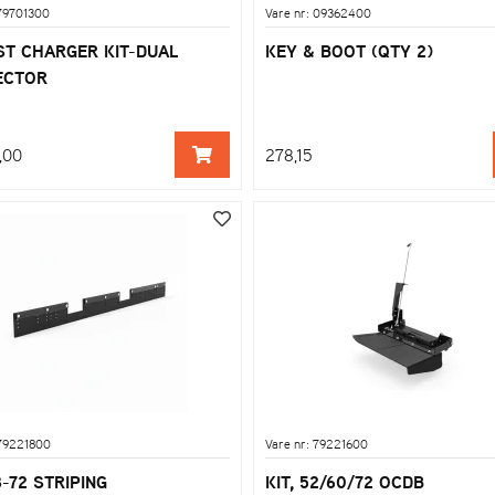
 79701300
Vare nr: 09362400
ST CHARGER KIT-DUAL
KEY & BOOT (QTY 2)
ECTOR
,00
278,15
 79221800
Vare nr: 79221600
8-72 STRIPING
KIT, 52/60/72 OCDB