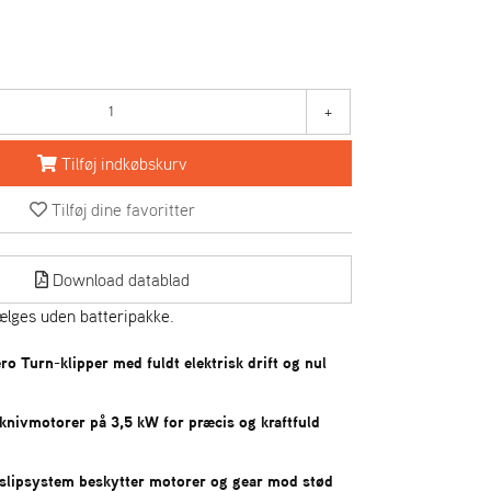
+
Tilføj indkøbskurv
Tilføj dine favoritter
Download datablad
lges uden batteripakke.
ro Turn-klipper med fuldt elektrisk drift og nul
knivmotorer på 3,5 kW for præcis og kraftfuld
vslipsystem beskytter motorer og gear mod stød