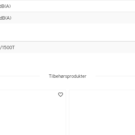
dB(A)
dB(A)
r/1500T
Tilbehørsprodukter