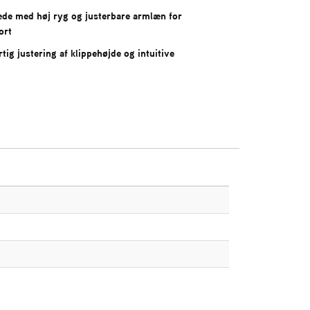
sæde med høj ryg og justerbare armlæn for
ort
rtig justering af klippehøjde og intuitive