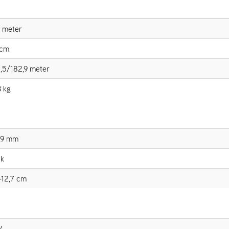
1 meter
 cm
,5/182,9 meter
 kg
,9 mm
tk
-12,7 cm
V