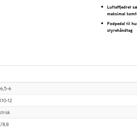
Luftaffjedret 
maksimal komf
Fodpedal til hu
styrehåndtag
6,5-6
X10-12
ktrisk
7/8,8