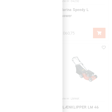
Vare nr: 04146
Vare nr: 04232
ARIENS LM 46 HW
Marina Speedy L
mower
0,00
3.060,75
Vare nr: 04233
Vare nr: LM46K
GRESSKLIPPER LM 51
PLÆNKLIPPER LM 46