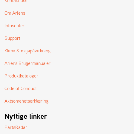
Kontakt oss
Om Ariens
S
T
Infosenter
E
N
S
Support
Klima & miljøpåvirkning
W
Ariens Brugermanualer
E
I
B
Produktkataloger
A
N
Code of Conduct
G
Aktsomehetserklæring
F
Nyttige linker
O
R
PartsRadar
H