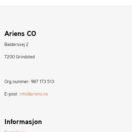
R
I
E
N
S
Ariens CO
Baldersvej 2
A
S
-
7200 Grindsted
M
O
T
O
Org.nummer: 987 173 513
R
E-post:
info@ariens.no
E
L
I
Informasjon
E
T