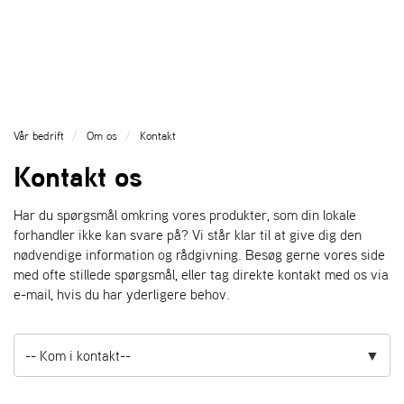
l
l
g
e
e
g
T
n
n
l
I
a
a
e
L
v
v
n
B
i
i
a
A
g
g
v
G
Vår bedrift
Om os
Kontakt
a
a
E
i
Kontakt os
T
t
t
g
I
i
i
a
L
o
o
t
Har du spørgsmål omkring vores produkter, som din lokale
F
n
n
i
forhandler ikke kan svare på? Vi står klar til at give dig den
O
o
nødvendige information og rådgivning. Besøg gerne vores side
R
n
med ofte stillede spørgsmål, eller tag direkte kontakt med os via
S
e-mail, hvis du har yderligere behov.
I
D
E
N
A